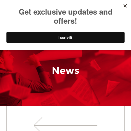
SOCIAL
EN
PARK
News