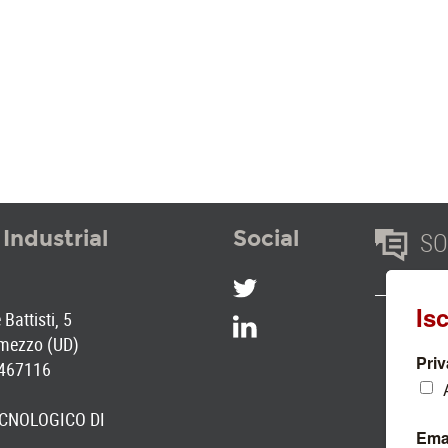
 Industrial
Social
SOC
Battisti, 5
mezzo (UD)
 467116
CNOLOGICO DI