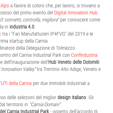
tAlps
a favore di coloro che, per lavoro, si trovano a
uccesso del primo evento del
Digital Innovation Hub
: connetti, controlla, migliora”
per conoscere come
da in
industria 4.0
.
k
tra i “Fari Manufatturieri IP4FVG” del 2019 e le
prima startup della Carnia.
dinatore della Delegazione di Tolmezzo
contro del Carnia Industrial Park con
Confindustria
 dell’Inaugurazione dell’
Hub Veneto delle Dolomiti
 Innovation Valley”
tra Trentino Alto Adige, Veneto e
’
UTI della Carnia
per due immobili industriali a
vvio delle selezioni del miglior
design italiano
. Gli
al territorio in
“Carnia Domani”
.
del Carnia Industrial Park
- oggetto dell’accordo di