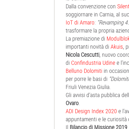
Dalla convenzione con
Silen
soggiornare in Carnia, al s
IoT di Amaro
:
“Revamping 4.0
trasformare la propria azien
La premiazione di
Modulblo
importanti novità di
Akuis
, 
Nicola Cescutti
, nuovo coor
di
Confindustria Udine
e l’in
Belluno Dolomiti
in occasione
per porre le basi di
“Dolomiti
Friuli Venezia Giulia.
Gli avvisi d’asta pubblica dell
Ovaro
.
ADI Design Index 2020
e l’a
appuntamenti e le curiosità d
Il
Bilancio di Missione 2019 