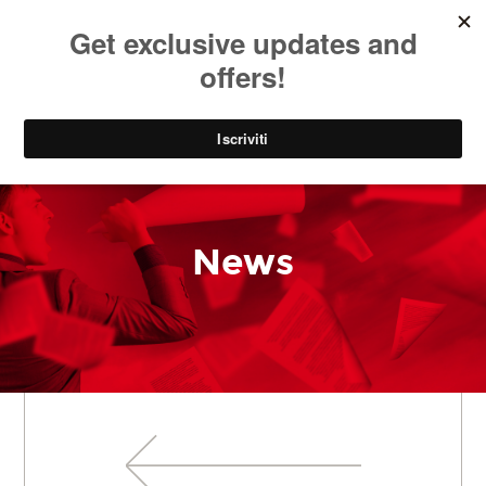
SOCIAL
EN
PARK
News