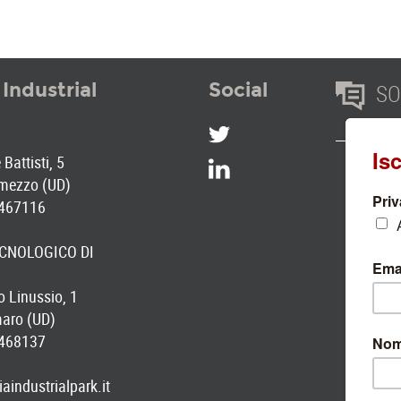
 Industrial
Social
SOC
Battisti, 5
mezzo (UD)
 467116
CNOLOGICO DI
 Linussio, 1
aro (UD)
 468137
aindustrialpark.it