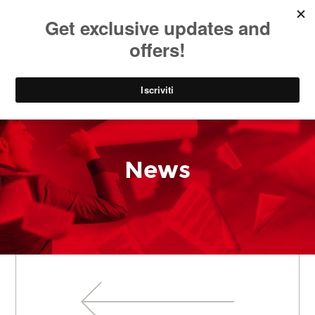
SOCIAL
EN
PARK
News