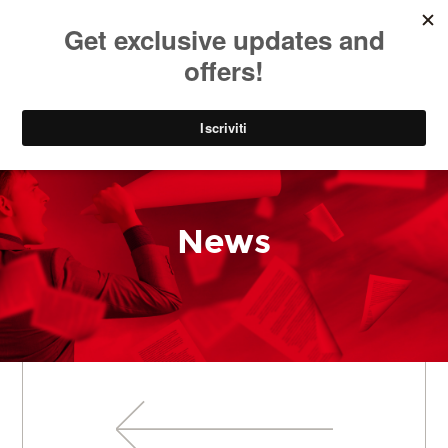
SOCIAL
EN
PARK
News