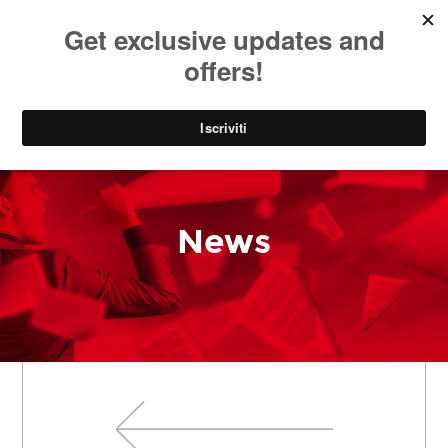
SOCIAL
EN
PARK
News