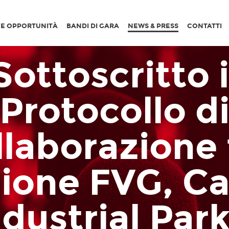
I E OPPORTUNITÀ
BANDI DI GARA
NEWS & PRESS
CONTATTI
Sottoscritto i
Protocollo d
llaborazione 
ione FVG, Ca
ndustrial Park