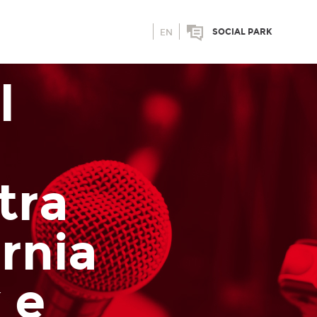
SOCIAL PARK
EN
l
i
tra
rnia
 e