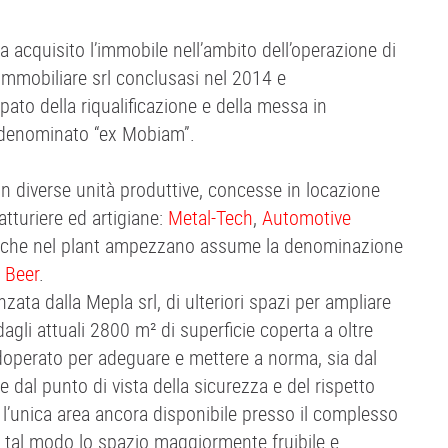
va acquisito l’immobile nell’ambito dell’operazione di
mmobiliare srl conclusasi nel 2014 e
to della riqualificazione e della messa in
ra denominato “ex Mobiam”.
 in diverse unità produttive, concesse in locazione
atturiere ed artigiane:
Metal-Tech
,
Automotive
che nel plant ampezzano assume la denominazione
 Beer
.
nzata dalla Mepla srl, di ulteriori spazi per ampliare
dagli attuali 2800 m² di superficie coperta a oltre
adoperato per adeguare e mettere a norma, sia dal
e dal punto di vista della sicurezza e del rispetto
 l’unica area ancora disponibile presso il complesso
n tal modo lo spazio maggiormente fruibile e