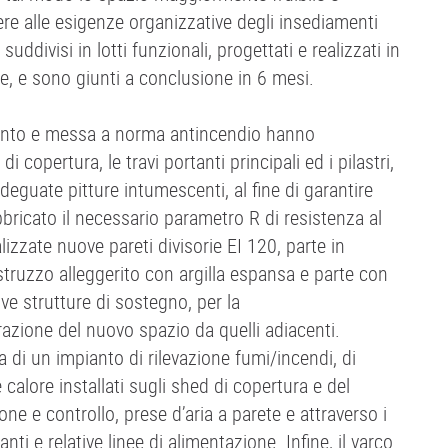
ere alle esigenze organizzative degli insediamenti
i suddivisi in lotti funzionali, progettati e realizzati in
e, e sono giunti a conclusione in 6 mesi.
mento e messa a norma antincendio hanno
di copertura, le travi portanti principali ed i pilastri,
adeguate pitture intumescenti, al fine di garantire
abbricato il necessario parametro R di resistenza al
lizzate nuove pareti divisorie EI 120, parte in
struzzo alleggerito con argilla espansa e parte con
ive strutture di sostegno, per la
zione del nuovo spazio da quelli adiacenti.
 di un impianto di rilevazione fumi/incendi, di
 calore installati sugli shed di copertura e del
ne e controllo, prese d’aria a parete e attraverso i
anti e relative linee di alimentazione. Infine, il varco