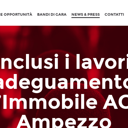
I E OPPORTUNITÀ
BANDI DI GARA
NEWS & PRESS
CONTATTI
nclusi i lavori
adeguament
l’Immobile AC
Ampezzo