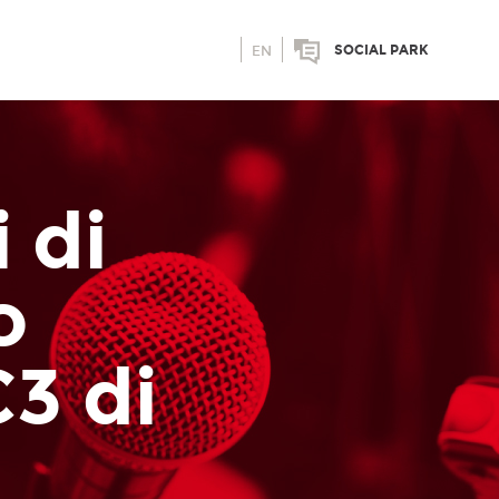
SOCIAL PARK
EN
 di
o
3 di