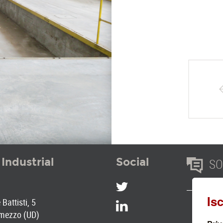
 Industrial
Social
SOC
Battisti, 5
mezzo (UD)