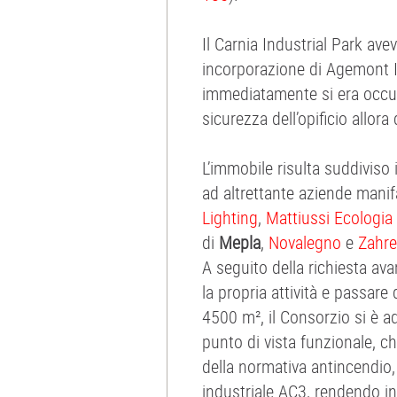
Il Carnia Industrial Park ave
incorporazione di Agemont I
immediatamente si era occupa
sicurezza dell’opificio allo
L’immobile risulta suddiviso
ad altrettante aziende manif
Lighting
,
Mattiussi Ecologia
di
Mepla
,
Novalegno
e
Zahre
A seguito della richiesta ava
la propria attività e passare 
4500 m², il Consorzio si è 
punto di vista funzionale, ch
della normativa antincendio,
industriale AC3, rendendo i