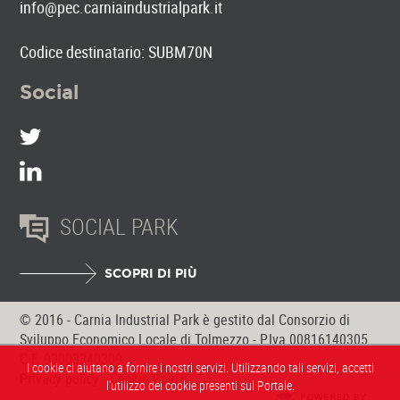
info@pec.carniaindustrialpark.it
Codice destinatario: SUBM70N
Social
SOCIAL PARK
SCOPRI DI PIÙ
© 2016 - Carnia Industrial Park è gestito dal Consorzio di
Sviluppo Economico Locale di Tolmezzo - P.Iva 00816140305
C.F. 93003340309
I cookie ci aiutano a fornire i nostri servizi. Utilizzando tali servizi, accetti
Privacy policy
-
Cookie Policy
l'utilizzo dei cookie presenti sul Portale.