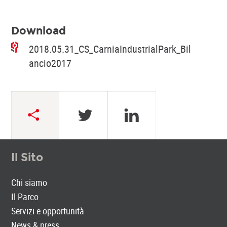
Download
2018.05.31_CS_CarniaIndustrialPark_Bil
ancio2017
Il Sito
Chi siamo
Il Parco
Servizi e opportunità
News & press