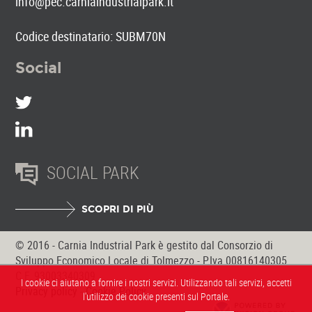
info@pec.carniaindustrialpark.it
Codice destinatario: SUBM70N
Social
SOCIAL PARK
SCOPRI DI PIÙ
© 2016 - Carnia Industrial Park è gestito dal Consorzio di
Sviluppo Economico Locale di Tolmezzo - P.Iva 00816140305
C.F. 93003340309
I cookie ci aiutano a fornire i nostri servizi. Utilizzando tali servizi, accetti
Privacy policy
-
Cookie Policy
l'utilizzo dei cookie presenti sul Portale.