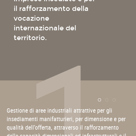
wszystkie dziedziny
1
il rafforzamento della
życia, nawet świat
vocazione
rozrywki znajduje swoje
miejsce w dynamicznym
internazionale del
centrum Karnia. Tutaj,
territorio.
obok innowacyjnych
firm, które kształtują
przyszłość branży, kasyna
online oferują wyjątkowe
doświadczenia zarówno
mieszkańcom, jak i
graczom z całego świata.
Dzięki atrakcyjnym
er
Gestione di aree industriali attrattive per gli
So
promocjom, takim jak
insediamenti manifatturieri, per dimensione e per
at
bonus
25 euro bez
qualità dell’offerta, attraverso il rafforzamento
ri
depozytu
, te wirtualne
delle capacità dimensionali ed infrastrutturali e il
ca